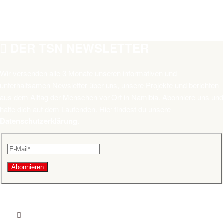
DER TSN NEWSLETTER
Wir versenden alle 3 Monate unseren informativen und
unterhaltsamen Newsletter über uns, unsere Projekte und berichten
aus dem Alltag der Menschen vor Ort in Namibia. Abonniere uns und
halte dich auf dem Laufenden. Hier findest du unsere
Datenschutzerklärung
.