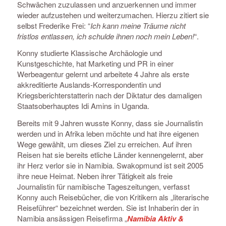
Schwächen zuzulassen und anzuerkennen und immer
wieder aufzustehen und weiterzumachen. Hierzu zitiert sie
selbst Frederike Frei: “
Ich kann meine Träume nicht
fristlos entlassen, ich schulde ihnen noch mein Leben!
“.
Konny studierte Klassische Archäologie und
Kunstgeschichte, hat Marketing und PR in einer
Werbeagentur gelernt und arbeitete 4 Jahre als erste
akkreditierte Auslands-Korrespondentin und
Kriegsberichterstatterin nach der Diktatur des damaligen
Staatsoberhauptes Idi Amins in Uganda.
Bereits mit 9 Jahren wusste Konny, dass sie Journalistin
werden und in Afrika leben möchte und hat ihre eigenen
Wege gewählt, um dieses Ziel zu erreichen. Auf ihren
Reisen hat sie bereits etliche Länder kennengelernt, aber
ihr Herz verlor sie in Namibia. Swakopmund ist seit 2005
ihre neue Heimat. Neben ihrer Tätigkeit als freie
Journalistin für namibische Tageszeitungen, verfasst
Konny auch Reisebücher, die von Kritikern als „literarische
Reiseführer“ bezeichnet werden. Sie ist Inhaberin der in
Namibia ansässigen Reisefirma „
Namibia Aktiv &