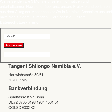
Wir versenden alle 3 Monate unseren informativen und
unterhaltsamen Newsletter über uns, unsere Projekte und berichten
aus dem Alltag der Menschen vor Ort in Namibia. Abonniere uns und
halte dich auf dem Laufenden. Hier findest du unsere
Datenschutzerklärung
.
Tangeni Shilongo Namibia e.V.
Hartwichstraße 59/61
50733 Köln
Bankverbindung
Sparkasse Köln Bonn
DE72 3705 0198 1934 4561 51
COLSDE33XXX