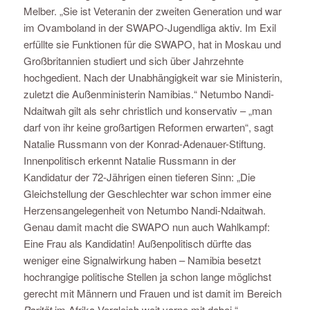
Melber. „Sie ist Veteranin der zweiten Generation und war
im Ovamboland in der SWAPO-Jugendliga aktiv. Im Exil
erfüllte sie Funktionen für die SWAPO, hat in Moskau und
Großbritannien studiert und sich über Jahrzehnte
hochgedient. Nach der Unabhängigkeit war sie Ministerin,
zuletzt die Außenministerin Namibias.“ Netumbo Nandi-
Ndaitwah gilt als sehr christlich und konservativ – „man
darf von ihr keine großartigen Reformen erwarten“, sagt
Natalie Russmann von der Konrad-Adenauer-Stiftung.
Innenpolitisch erkennt Natalie Russmann in der
Kandidatur der 72-Jährigen einen tieferen Sinn: „Die
Gleichstellung der Geschlechter war schon immer eine
Herzensangelegenheit von Netumbo Nandi-Ndaitwah.
Genau damit macht die SWAPO nun auch Wahlkampf:
Eine Frau als Kandidatin! Außenpolitisch dürfte das
weniger eine Signalwirkung haben – Namibia besetzt
hochrangige politische Stellen ja schon lange möglichst
gerecht mit Männern und Frauen und ist damit im Bereich
Parität
im Afrika-Vergleich weit vorne mit dabei.“